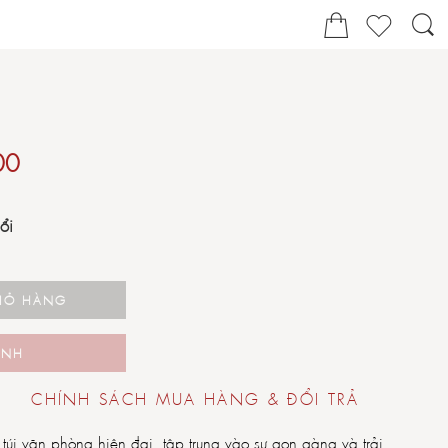
00
nổi
GIỎ HÀNG
ANH
H
CHÍNH SÁCH MUA HÀNG & ĐỔI TRẢ
n túi văn phòng hiện đại, tập trung vào sự gọn gàng và trải