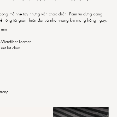
đóng mở nhẹ tay nhưng vẫn chắc chắn. Form túi đứng dáng,
g thể trông tối giản, hiện đại và nhẹ nhàng khi mang hằng ngày.
0 mm
 Microfiber Leather
 nút hít chìm.
trong