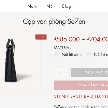
Nam
Nữ
Blog
Cặp văn phòng Se7en
–
-25%
₫
585.000
₫
704.0
MATERIAL
Nút hít chìm
Nút hít 
+
THÊM VÀO 
-
MUA HÀNG NH
CHÍNH SÁCH BẢO HÀN
Se7en được tinh chỉnh từ tinh thầ