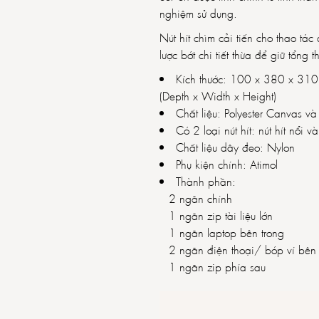
nghiệm sử dụng.
Nút hít chìm cải tiến
cho thao tác 
lược bớt chi tiết thừa để giữ tổn
Kích thước: 100 x 380 x 31
(Depth x Width x Height)
Chất liệu: Polyester Canvas và
Có 2 loại nút hít: nút hít nổi và
Chất liệu dây đeo: Nylon
Phụ kiện chính: Atimol
Thành phần:
– 2 ngăn chính
– 1 ngăn zip tài liệu lớn
– 1 ngăn laptop bên trong
– 2 ngăn điện thoại/ bóp ví bên 
– 1 ngăn zip phía sau