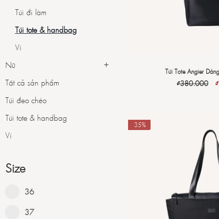
Túi đi làm
Túi tote & handbag
Ví
Nữ
Túi Tote Angier Dán
Tất cả sản phẩm
₫
380.000
₫
Túi đeo chéo
Túi tote & handbag
-35%
Ví
Size
36
37