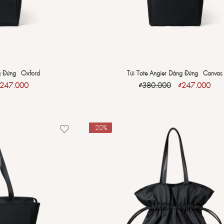
g Đứng - Oxford
Túi Tote Angier Dáng Đứng - Canvas
247.000
₫
380.000
₫
247.000
-20%