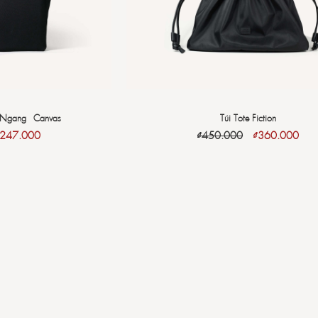
 Ngang - Canvas
Túi Tote Fiction
247.000
₫
450.000
₫
360.000