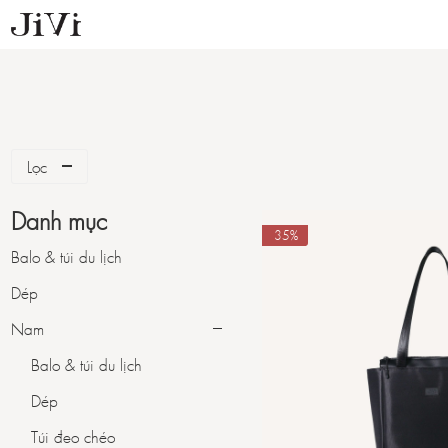
Lọc
Danh mục
-35%
Balo & túi du lịch
Dép
Nam
Balo & túi du lịch
Dép
Túi đeo chéo