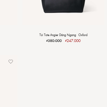
Túi Tote Angier Dáng Ngang - Oxford
₫
380.000
₫
247.000