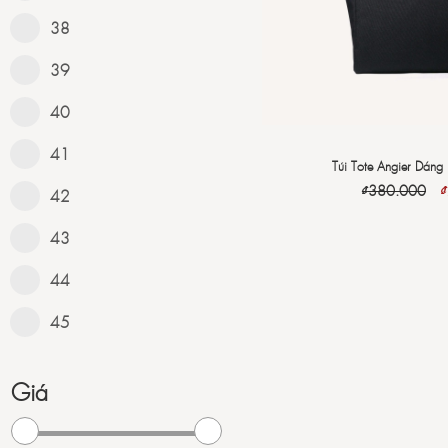
38
39
40
41
Túi Tote Angier Dáng
₫
380.000
₫
42
43
44
45
Giá