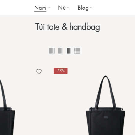
Nam
Nữ
Blog
Túi tote & handbag
-35%