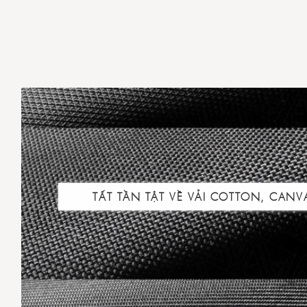
TẤT TẦN TẬT VỀ VẢI COTTON, CANV