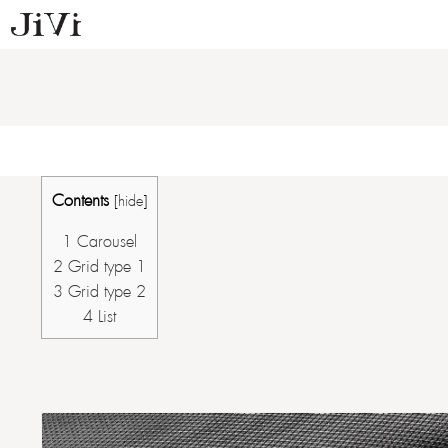
Contents
[
hide
]
1
Carousel
2
Grid type 1
3
Grid type 2
4
List