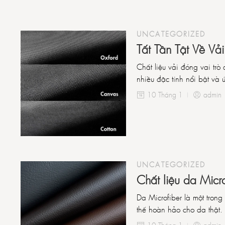
UNCATEGORIZED
Tất Tần Tật Về Vả
Chất liệu vải đóng vai trò
nhiều đặc tính nổi bật v
10 Tháng 1
admin
UNCATEGORIZED
Chất liệu da Micr
Da Microfiber là một trong 
thế hoàn hảo cho da thật. 
10 Tháng 1
admin