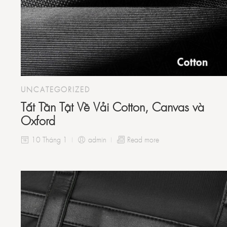
UNCATEGORIZED
Tất Tần Tật Về Vải Cotton, Canvas và
Oxford
10 Tháng 1
admin
Read more