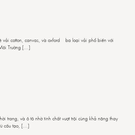
ề vải cotton, canvas, và oxford – ba loại vải phổ biến với
 Môi Trường […]
hời trang, và ô tô nhờ tính chất vượt trội cùng khả năng thay
từ cấu tạo, […]