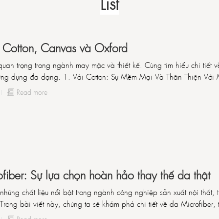
List
i Cotton, Canvas và Oxford
 quan trọng trong ngành may mặc và thiết kế. Cùng tìm hiểu chi tiết v
à ứng dụng đa dạng. 1. Vải Cotton: Sự Mềm Mại Và Thân Thiện Với
Read more
ofiber: Sự lựa chọn hoàn hảo thay thế da thật
những chất liệu nổi bật trong ngành công nghiệp sản xuất nội thất, t
Trong bài viết này, chúng ta sẽ khám phá chi tiết về da Microfiber, 
Read more