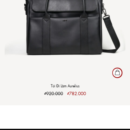
Túi Đi Làm Aurelius
₫
920.000
₫
782.000