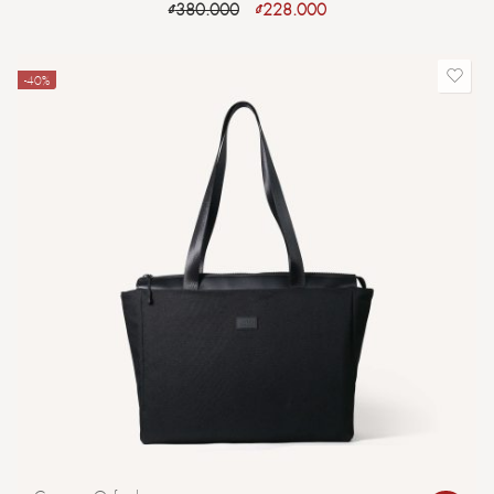
₫
380.000
₫
228.000
-40%