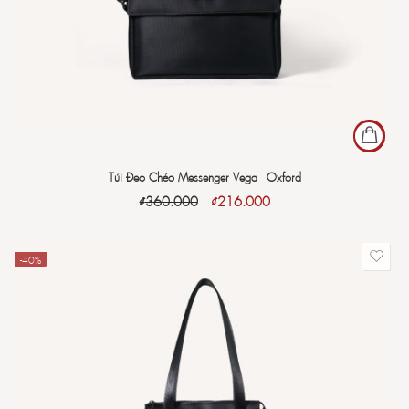
Túi Đeo Chéo Messenger Vega - Oxford
₫
360.000
₫
216.000
-40%