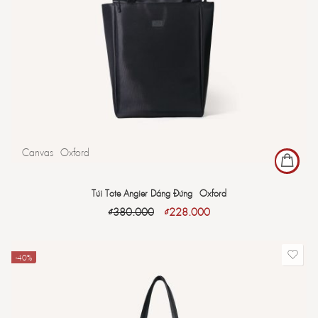
Canvas
Oxford
Túi Tote Angier Dáng Đứng - Oxford
₫
380.000
₫
228.000
-40%