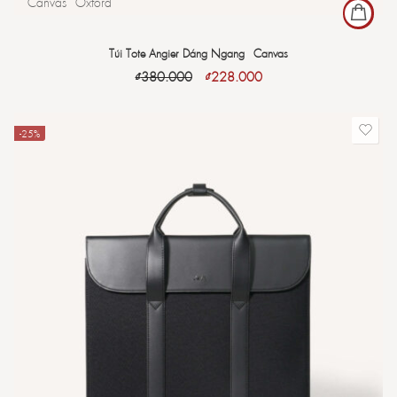
Canvas
Oxford
Túi Tote Angier Dáng Ngang - Canvas
₫
380.000
₫
228.000
-25%