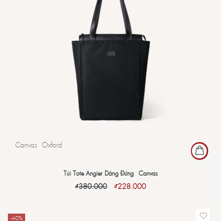
Canvas
Oxford
Túi Tote Angier Dáng Đứng - Canvas
₫
380.000
₫
228.000
-40%