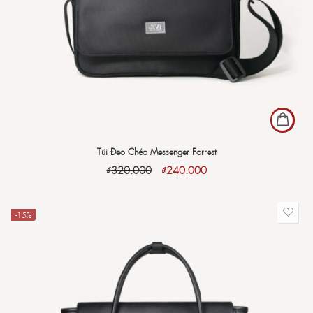
Túi Đeo Chéo Messenger Forrest
₫
320.000
₫
240.000
-15%